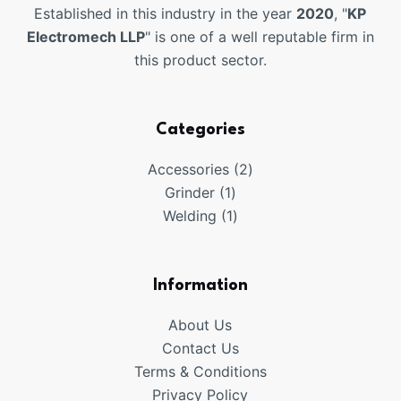
Established in this industry in the year
2020
, "
KP
Electromech LLP
" is one of a well reputable firm in
this product sector.
Categories
2
Accessories
2
1
products
Grinder
1
product
1
Welding
1
product
Information
About Us
Contact Us
Terms & Conditions
Privacy Policy